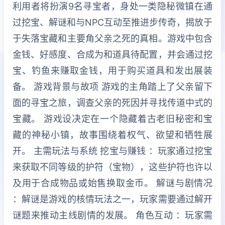
利用者将扮演9名寻宝者，身处一类隐秘微镇在通
过挖宝、解谜和与NPC互动至推进步传奇，揭放于
于失落宝藏和主要角父亲之死的真相。游戏中包含
金钱、好感度、合成为和道具待配置，并会通过挖
宝、钓鱼来赚取金钱，用于购买道具和发出展装
备。 游戏背景与故项 游戏的主角踏上了父亲留下
面的寻宝之旅，调查父亲的死因并寻找传道中式的
宝藏。 游戏设决定在一个隐藏着古老旧秘密和宝
藏的神秘小镇，故事围绕着权气、欲望和牺牲展
开。 主需玩法与系统 挖宝与赚钱 ：玩家通过挖宝
来获取不同等级的护符（宝物），这些护符也许以
及用于合成物品或始售换取金币。 解谜与剧情况
：解谜是游戏的核情玩法之一，玩家需要通过解开
谜题来推动主线剧情的发展。 角色互动 ：玩家需