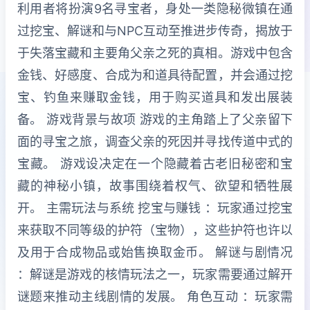
利用者将扮演9名寻宝者，身处一类隐秘微镇在通
过挖宝、解谜和与NPC互动至推进步传奇，揭放于
于失落宝藏和主要角父亲之死的真相。游戏中包含
金钱、好感度、合成为和道具待配置，并会通过挖
宝、钓鱼来赚取金钱，用于购买道具和发出展装
备。 游戏背景与故项 游戏的主角踏上了父亲留下
面的寻宝之旅，调查父亲的死因并寻找传道中式的
宝藏。 游戏设决定在一个隐藏着古老旧秘密和宝
藏的神秘小镇，故事围绕着权气、欲望和牺牲展
开。 主需玩法与系统 挖宝与赚钱 ：玩家通过挖宝
来获取不同等级的护符（宝物），这些护符也许以
及用于合成物品或始售换取金币。 解谜与剧情况
：解谜是游戏的核情玩法之一，玩家需要通过解开
谜题来推动主线剧情的发展。 角色互动 ：玩家需