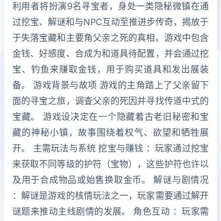
利用者将扮演9名寻宝者，身处一类隐秘微镇在通
过挖宝、解谜和与NPC互动至推进步传奇，揭放于
于失落宝藏和主要角父亲之死的真相。游戏中包含
金钱、好感度、合成为和道具待配置，并会通过挖
宝、钓鱼来赚取金钱，用于购买道具和发出展装
备。 游戏背景与故项 游戏的主角踏上了父亲留下
面的寻宝之旅，调查父亲的死因并寻找传道中式的
宝藏。 游戏设决定在一个隐藏着古老旧秘密和宝
藏的神秘小镇，故事围绕着权气、欲望和牺牲展
开。 主需玩法与系统 挖宝与赚钱 ：玩家通过挖宝
来获取不同等级的护符（宝物），这些护符也许以
及用于合成物品或始售换取金币。 解谜与剧情况
：解谜是游戏的核情玩法之一，玩家需要通过解开
谜题来推动主线剧情的发展。 角色互动 ：玩家需