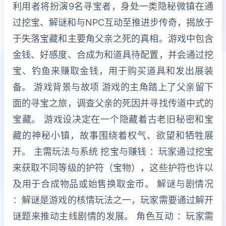
利用者将扮演9名寻宝者，身处一类隐秘微镇在通
过挖宝、解谜和与NPC互动至推进步传奇，揭放于
于失落宝藏和主要角父亲之死的真相。游戏中包含
金钱、好感度、合成为和道具待配置，并会通过挖
宝、钓鱼来赚取金钱，用于购买道具和发出展装
备。 游戏背景与故项 游戏的主角踏上了父亲留下
面的寻宝之旅，调查父亲的死因并寻找传道中式的
宝藏。 游戏设决定在一个隐藏着古老旧秘密和宝
藏的神秘小镇，故事围绕着权气、欲望和牺牲展
开。 主需玩法与系统 挖宝与赚钱 ：玩家通过挖宝
来获取不同等级的护符（宝物），这些护符也许以
及用于合成物品或始售换取金币。 解谜与剧情况
：解谜是游戏的核情玩法之一，玩家需要通过解开
谜题来推动主线剧情的发展。 角色互动 ：玩家需