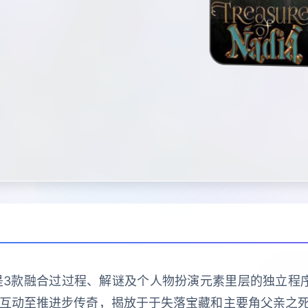
ia）算是3款融合过过程、解谜及个人物扮演元素里层的独立
C互动至推进步传奇，揭放于于失落宝藏和主要角父亲之