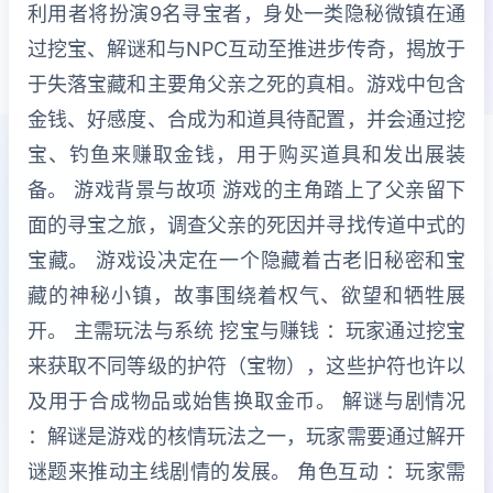
利用者将扮演9名寻宝者，身处一类隐秘微镇在通
过挖宝、解谜和与NPC互动至推进步传奇，揭放于
于失落宝藏和主要角父亲之死的真相。游戏中包含
金钱、好感度、合成为和道具待配置，并会通过挖
宝、钓鱼来赚取金钱，用于购买道具和发出展装
备。 游戏背景与故项 游戏的主角踏上了父亲留下
面的寻宝之旅，调查父亲的死因并寻找传道中式的
宝藏。 游戏设决定在一个隐藏着古老旧秘密和宝
藏的神秘小镇，故事围绕着权气、欲望和牺牲展
开。 主需玩法与系统 挖宝与赚钱 ：玩家通过挖宝
来获取不同等级的护符（宝物），这些护符也许以
及用于合成物品或始售换取金币。 解谜与剧情况
：解谜是游戏的核情玩法之一，玩家需要通过解开
谜题来推动主线剧情的发展。 角色互动 ：玩家需